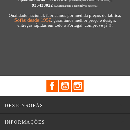
(Chamada para a rede fixa nacional)
935438022
(Chamada para a rede móvel nacional)
Qualidade nacional, fabricamos por medida preços de fábrica,
Sofás desde 199€
, garantimos melhor preço e design,
entregas rápidas em todo o Portugal, comprove já !!!
Facebook
YouTube
Instagram

DESIGNSOFÁS

INFORMAÇÕES