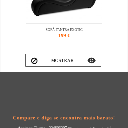
SOFÁ TANTRA EXOTIC
Preço
199 €

MOSTRAR
Compare e diga se encontra mais barato!
|
Apoio ao Cliente - 224803207