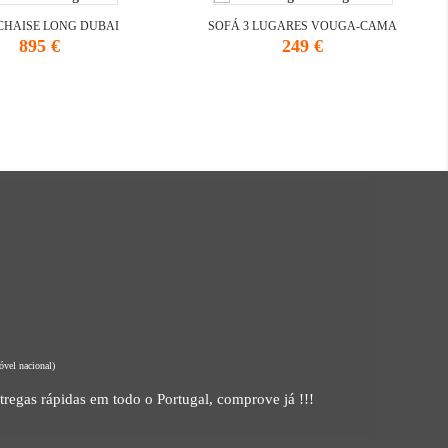
CHAISE LONG DUBAI
SOFÁ 3 LUGARES VOUGA-CAMA
Preço
Preço
895 €
249 €
vel nacional)
tregas rápidas em todo o Portugal, comprove já !!!