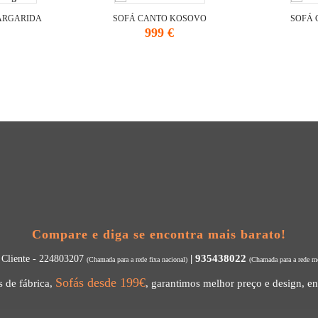
ARGARIDA
SOFÁ CANTO KOSOVO
SOFÁ 
Preço
999 €
Compare e diga se encontra mais barato!
| 935438022
 Cliente - 224803207
(Chamada para a rede fixa nacional)
(Chamada para a rede mó
Sofás desde 199€
 de fábrica,
, garantimos melhor preço e design, en