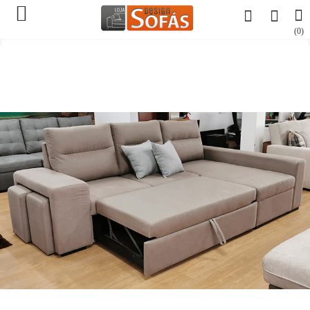

(0)