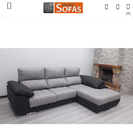

(0)