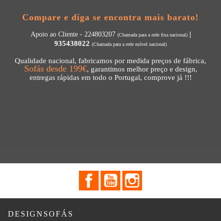
Compare e diga se encontra mais barato!
|
Apoio ao Cliente - 224803207
(Chamada para a rede fixa nacional)
935438022
(Chamada para a rede móvel nacional)
Qualidade nacional, fabricamos por medida preços de fábrica,
Sofás desde 199€
, garantimos melhor preço e design,
entregas rápidas em todo o Portugal, comprove já !!!
Facebook
YouTube
Instagram

DESIGNSOFÁS