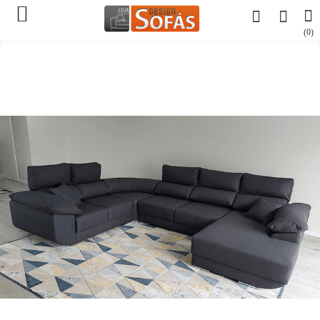

(0)