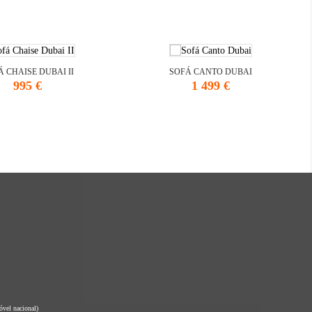
 CHAISE DUBAI II
SOFÁ CANTO DUBAI
Preço
Preço
995 €
1 499 €
vel nacional)