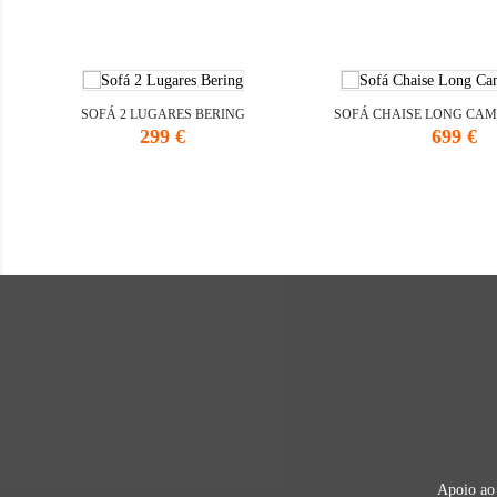
SOFÁ 2 LUGARES BERING
SOFÁ CHAISE LONG CA
Preço
Preço
299 €
699 €
Apoio ao