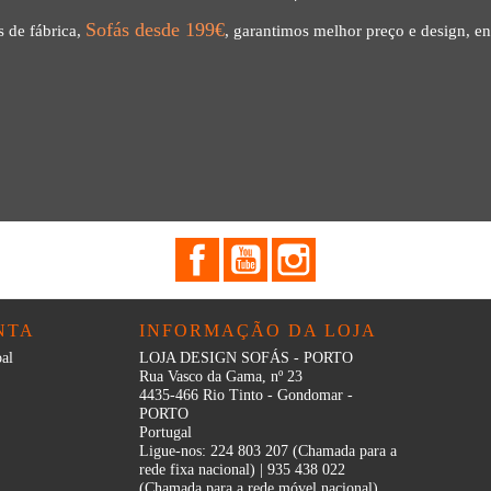
Sofás desde 199€
 de fábrica,
, garantimos melhor preço e design, en
Facebook
YouTube
Instagram
NTA
INFORMAÇÃO DA LOJA
al
LOJA DESIGN SOFÁS - PORTO
Rua Vasco da Gama, nº 23
4435-466 Rio Tinto - Gondomar -
PORTO
Portugal
Ligue-nos:
224 803 207 (Chamada para a
rede fixa nacional) | 935 438 022
(Chamada para a rede móvel nacional)