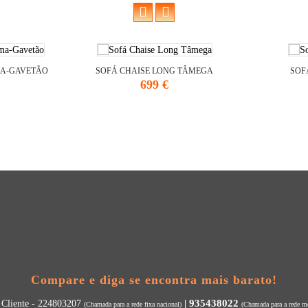
MA-GAVETÃO
SOFÁ CHAISE LONG TÂMEGA
SOFÁ
Preço
699 €
Compare e diga se encontra mais barato!
| 935438022
 Cliente - 224803207
(Chamada para a rede fixa nacional)
(Chamada para a rede mó