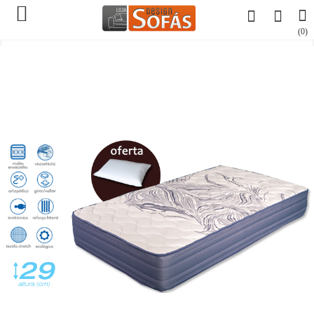

(0)