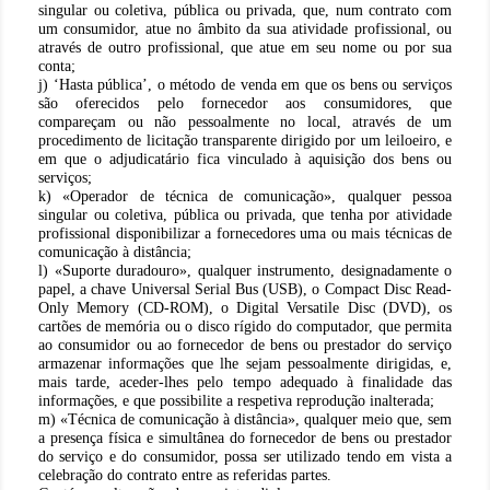
singular ou coletiva, pública ou privada, que, num contrato com
um consumidor, atue no âmbito da sua atividade profissional, ou
através de outro profissional, que atue em seu nome ou por sua
conta;
j) ‘Hasta pública’, o método de venda em que os bens ou serviços
são oferecidos pelo fornecedor aos consumidores, que
compareçam ou não pessoalmente no local, através de um
procedimento de licitação transparente dirigido por um leiloeiro, e
em que o adjudicatário fica vinculado à aquisição dos bens ou
serviços;
k) «Operador de técnica de comunicação», qualquer pessoa
singular ou coletiva, pública ou privada, que tenha por atividade
profissional disponibilizar a fornecedores uma ou mais técnicas de
comunicação à distância;
l) «Suporte duradouro», qualquer instrumento, designadamente o
papel, a chave Universal Serial Bus (USB), o Compact Disc Read-
Only Memory (CD-ROM), o Digital Versatile Disc (DVD), os
cartões de memória ou o disco rígido do computador, que permita
ao consumidor ou ao fornecedor de bens ou prestador do serviço
armazenar informações que lhe sejam pessoalmente dirigidas, e,
mais tarde, aceder-lhes pelo tempo adequado à finalidade das
informações, e que possibilite a respetiva reprodução inalterada;
m) «Técnica de comunicação à distância», qualquer meio que, sem
a presença física e simultânea do fornecedor de bens ou prestador
do serviço e do consumidor, possa ser utilizado tendo em vista a
celebração do contrato entre as referidas partes.