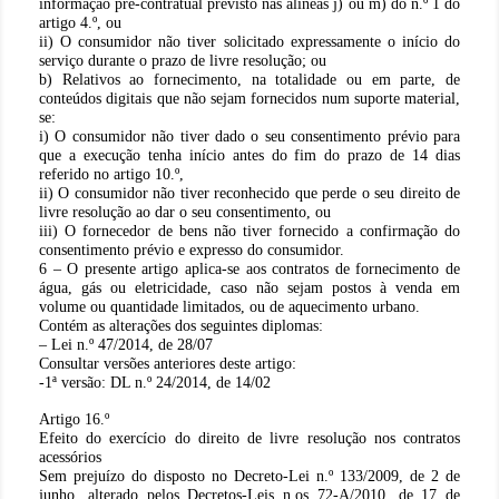
informação pré-contratual previsto nas alíneas j) ou m) do n.º 1 do
artigo 4.º, ou
ii) O consumidor não tiver solicitado expressamente o início do
serviço durante o prazo de livre resolução; ou
b) Relativos ao fornecimento, na totalidade ou em parte, de
conteúdos digitais que não sejam fornecidos num suporte material,
se:
i) O consumidor não tiver dado o seu consentimento prévio para
que a execução tenha início antes do fim do prazo de 14 dias
referido no artigo 10.º,
ii) O consumidor não tiver reconhecido que perde o seu direito de
livre resolução ao dar o seu consentimento, ou
iii) O fornecedor de bens não tiver fornecido a confirmação do
consentimento prévio e expresso do consumidor.
6 – O presente artigo aplica-se aos contratos de fornecimento de
água, gás ou eletricidade, caso não sejam postos à venda em
volume ou quantidade limitados, ou de aquecimento urbano.
Contém as alterações dos seguintes diplomas:
– Lei n.º 47/2014, de 28/07
Consultar versões anteriores deste artigo:
-1ª versão: DL n.º 24/2014, de 14/02
Artigo 16.º
Efeito do exercício do direito de livre resolução nos contratos
acessórios
Sem prejuízo do disposto no Decreto-Lei n.º 133/2009, de 2 de
junho, alterado pelos Decretos-Leis n.os 72-A/2010, de 17 de