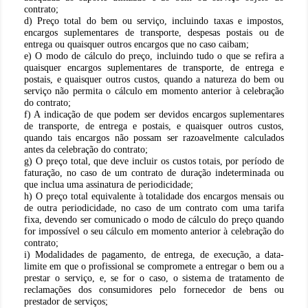
contrato;
d) Preço total do bem ou serviço, incluindo taxas e impostos,
encargos suplementares de transporte, despesas postais ou de
entrega ou quaisquer outros encargos que no caso caibam;
e) O modo de cálculo do preço, incluindo tudo o que se refira a
quaisquer encargos suplementares de transporte, de entrega e
postais, e quaisquer outros custos, quando a natureza do bem ou
serviço não permita o cálculo em momento anterior à celebração
do contrato;
f) A indicação de que podem ser devidos encargos suplementares
de transporte, de entrega e postais, e quaisquer outros custos,
quando tais encargos não possam ser razoavelmente calculados
antes da celebração do contrato;
g) O preço total, que deve incluir os custos totais, por período de
faturação, no caso de um contrato de duração indeterminada ou
que inclua uma assinatura de periodicidade;
h) O preço total equivalente à totalidade dos encargos mensais ou
de outra periodicidade, no caso de um contrato com uma tarifa
fixa, devendo ser comunicado o modo de cálculo do preço quando
for impossível o seu cálculo em momento anterior à celebração do
contrato;
i) Modalidades de pagamento, de entrega, de execução, a data-
limite em que o profissional se compromete a entregar o bem ou a
prestar o serviço, e, se for o caso, o sistema de tratamento de
reclamações dos consumidores pelo fornecedor de bens ou
prestador de serviços;