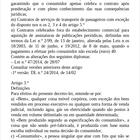
garantindo que o consumidor apenas celebra o contrato após
ponderação e com pleno conhecimento das suas consequências
jurídicas;
m) Contratos de serviços de transporte de passageiros com exceção
do disposto nos n.os 2, 3 e 4 do artigo 5.º
n) Contratos celebrados fora do estabelecimento comercial para
aquisição de assinaturas de publicações periódicas, definidas nos
termos da Lei n.º 2/99, de 13 de janeiro, alterada pelas Leis n.os
18/2003, de 11 de junho, e 19/2012, de 8 de maio, quando o
pagamento a efetuar pelo consumidor não exceda (euro) 40.
Contém as alterações dos seguintes diplomas:
– Lei n.º 47/2014, de 28/07
Consultar versões anteriores deste artigo:
-1ª versão: DL n.º 24/2014, de 14/02
Artigo 3.º
Definições
Para efeitos do presente decreto-lei, entende-se por:
a) «Bem», qualquer coisa móvel corpórea, com exceção dos bens
vendidos em processo executivo ou qualquer outra forma de venda
judicial, incluindo água, gás ou eletricidade quando são postos à
venda em volume delimitado ou em quantidade determinada;
b) «Bem produzido segundo as especificações do consumidor», a
coisa que não sendo pré-fabricada, é produzida com base numa
escolha individual ou numa decisão do consumidor;
c) «Consumidor», a pessoa singular que atue com fins que não se