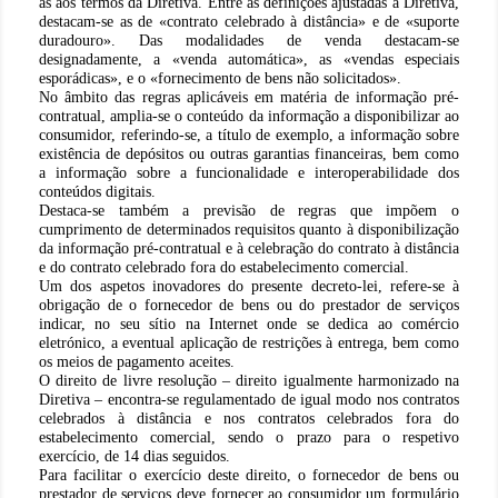
as aos termos da Diretiva. Entre as definições ajustadas à Diretiva,
destacam-se as de «contrato celebrado à distância» e de «suporte
duradouro». Das modalidades de venda destacam-se
designadamente, a «venda automática», as «vendas especiais
esporádicas», e o «fornecimento de bens não solicitados».
No âmbito das regras aplicáveis em matéria de informação pré-
contratual, amplia-se o conteúdo da informação a disponibilizar ao
consumidor, referindo-se, a título de exemplo, a informação sobre
existência de depósitos ou outras garantias financeiras, bem como
a informação sobre a funcionalidade e interoperabilidade dos
conteúdos digitais.
Destaca-se também a previsão de regras que impõem o
cumprimento de determinados requisitos quanto à disponibilização
da informação pré-contratual e à celebração do contrato à distância
e do contrato celebrado fora do estabelecimento comercial.
Um dos aspetos inovadores do presente decreto-lei, refere-se à
obrigação de o fornecedor de bens ou do prestador de serviços
indicar, no seu sítio na Internet onde se dedica ao comércio
eletrónico, a eventual aplicação de restrições à entrega, bem como
os meios de pagamento aceites.
O direito de livre resolução – direito igualmente harmonizado na
Diretiva – encontra-se regulamentado de igual modo nos contratos
celebrados à distância e nos contratos celebrados fora do
estabelecimento comercial, sendo o prazo para o respetivo
exercício, de 14 dias seguidos.
Para facilitar o exercício deste direito, o fornecedor de bens ou
prestador de serviços deve fornecer ao consumidor um formulário