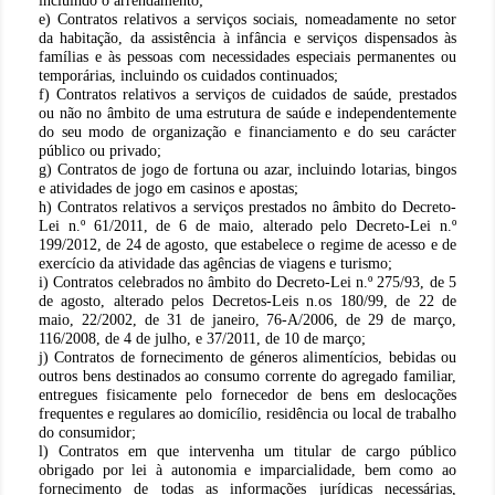
incluindo o arrendamento;
e) Contratos relativos a serviços sociais, nomeadamente no setor
da habitação, da assistência à infância e serviços dispensados às
famílias e às pessoas com necessidades especiais permanentes ou
temporárias, incluindo os cuidados continuados;
f) Contratos relativos a serviços de cuidados de saúde, prestados
ou não no âmbito de uma estrutura de saúde e independentemente
do seu modo de organização e financiamento e do seu carácter
público ou privado;
g) Contratos de jogo de fortuna ou azar, incluindo lotarias, bingos
e atividades de jogo em casinos e apostas;
h) Contratos relativos a serviços prestados no âmbito do Decreto-
Lei n.º 61/2011, de 6 de maio, alterado pelo Decreto-Lei n.º
199/2012, de 24 de agosto, que estabelece o regime de acesso e de
exercício da atividade das agências de viagens e turismo;
i) Contratos celebrados no âmbito do Decreto-Lei n.º 275/93, de 5
de agosto, alterado pelos Decretos-Leis n.os 180/99, de 22 de
maio, 22/2002, de 31 de janeiro, 76-A/2006, de 29 de março,
116/2008, de 4 de julho, e 37/2011, de 10 de março;
j) Contratos de fornecimento de géneros alimentícios, bebidas ou
outros bens destinados ao consumo corrente do agregado familiar,
entregues fisicamente pelo fornecedor de bens em deslocações
frequentes e regulares ao domicílio, residência ou local de trabalho
do consumidor;
l) Contratos em que intervenha um titular de cargo público
obrigado por lei à autonomia e imparcialidade, bem como ao
fornecimento de todas as informações jurídicas necessárias,