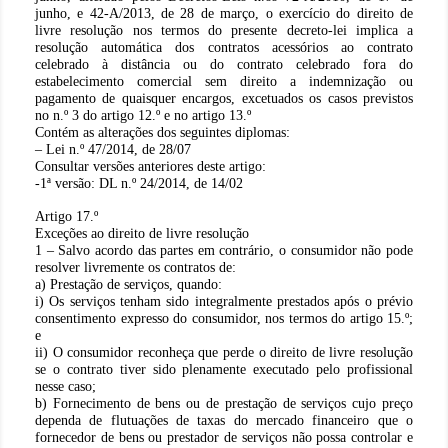
junho, e 42-A/2013, de 28 de março, o exercício do direito de
livre resolução nos termos do presente decreto-lei implica a
resolução automática dos contratos acessórios ao contrato
celebrado à distância ou do contrato celebrado fora do
estabelecimento comercial sem direito a indemnização ou
pagamento de quaisquer encargos, excetuados os casos previstos
no n.º 3 do artigo 12.º e no artigo 13.º
Contém as alterações dos seguintes diplomas:
– Lei n.º 47/2014, de 28/07
Consultar versões anteriores deste artigo:
-1ª versão: DL n.º 24/2014, de 14/02
Artigo 17.º
Exceções ao direito de livre resolução
1 – Salvo acordo das partes em contrário, o consumidor não pode
resolver livremente os contratos de:
a) Prestação de serviços, quando:
i) Os serviços tenham sido integralmente prestados após o prévio
consentimento expresso do consumidor, nos termos do artigo 15.º;
e
ii) O consumidor reconheça que perde o direito de livre resolução
se o contrato tiver sido plenamente executado pelo profissional
nesse caso;
b) Fornecimento de bens ou de prestação de serviços cujo preço
dependa de flutuações de taxas do mercado financeiro que o
fornecedor de bens ou prestador de serviços não possa controlar e