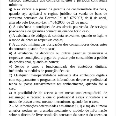
cessação antecipada dos contratos sujeitos a períodos contratuais
mínimos;
q) A existência e o prazo da garantia de conformidade dos bens,
quando seja aplicável o regime jurídico da venda de bens de
consumo constante do Decreto-Lei n.º 67/2003, de 8 de abril,
alterado pelo Decreto-Lei n.º 84/2008, de 21 de maio;
r) A existência e condições de assistência pós-venda, de serviços
pós-venda e de garantias comerciais quando for o caso;
s) A existência de códigos de conduta relevantes, quando os haja, e
o modo de obter as respetivas cópias;
t) A duração mínima das obrigações dos consumidores decorrentes
do contrato, quando for o caso;
u) A existência de depósitos ou outras garantias financeiras e
respetivas condições, a pagar ou prestar pelo consumidor a pedido
do profissional, quando as houver;
v) Sendo o caso, a funcionalidade dos conteúdos digitais,
incluindo as medidas de proteção técnica;
x) Qualquer interoperabilidade relevante dos conteúdos digitais
com equipamentos e programas informáticos de que o profissional
tenha ou possa razoavelmente ter conhecimento, quando for o
caso;
z) A possibilidade de acesso a um mecanismo extrajudicial de
reclamação e recurso a que o profissional esteja vinculado e o
modo de acesso a esse mesmo mecanismo, quando for o caso.
2 – As informações determinadas nas alíneas j), l) e m) do número
anterior podem ser prestadas mediante o modelo de informação
sobre o direito de livre resolução constante da parte A do anexo ao