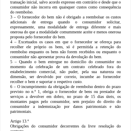
transação inicial, salvo acordo expresso em contrário e desde que o
consumidor não incorra em quaisquer custos como consequência
do reembolso.
3 – O fornecedor do bem não é obrigado a reembolsar os custos
adicionais de entrega quando o consumidor solicitar,
expressamente, uma modalidade de entrega diferente e mais
onerosa do que a modalidade comummente aceite e menos onerosa
proposta pelo fornecedor do bem.
4 – Excetuados os casos em que o fornecedor se ofereça para
recolher ele próprio os bens, só é permitida a retenção do
reembolso enquanto os bens não forem recebidos ou enquanto o
consumidor não apresentar prova da devolução do bem.
5 – Quando o bem entregue no domicílio do consumidor no
momento da celebração de um contrato celebrado fora do
estabelecimento comercial, não puder, pela sua natureza ou
dimensão, ser devolvido por correio, incumbe ao fornecedor
recolher o bem e suportar o respetivo custo.
6 – O incumprimento da obrigação de reembolso dentro do prazo
previsto no n.º 1, obriga o fornecedor de bens ou prestador de
serviços a devolver em dobro, no prazo de 15 dias úteis, os
montantes pagos pelo consumidor, sem prejuízo do direito do
consumidor a indemnização por danos patrimoniais e não
patrimoniais.
Artigo 13.º
Obrigações do consumidor decorrentes da livre resolução do