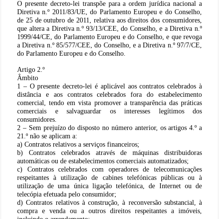
O presente decreto-lei transpõe para a ordem jurídica nacional a
Diretiva n.º 2011/83/UE, do Parlamento Europeu e do Conselho,
de 25 de outubro de 2011, relativa aos direitos dos consumidores,
que altera a Diretiva n.º 93/13/CEE, do Conselho, e a Diretiva n.º
1999/44/CE, do Parlamento Europeu e do Conselho, e que revoga
a Diretiva n.º 85/577/CEE, do Conselho, e a Diretiva n.º 97/7/CE,
do Parlamento Europeu e do Conselho.
Artigo 2.º
Âmbito
1 – O presente decreto-lei é aplicável aos contratos celebrados à
distância e aos contratos celebrados fora do estabelecimento
comercial, tendo em vista promover a transparência das práticas
comerciais e salvaguardar os interesses legítimos dos
consumidores.
2 – Sem prejuízo do disposto no número anterior, os artigos 4.º a
21.º não se aplicam a:
a) Contratos relativos a serviços financeiros;
b) Contratos celebrados através de máquinas distribuidoras
automáticas ou de estabelecimentos comerciais automatizados;
c) Contratos celebrados com operadores de telecomunicações
respeitantes à utilização de cabines telefónicas públicas ou à
utilização de uma única ligação telefónica, de Internet ou de
telecópia efetuada pelo consumidor;
d) Contratos relativos à construção, à reconversão substancial, à
compra e venda ou a outros direitos respeitantes a imóveis,