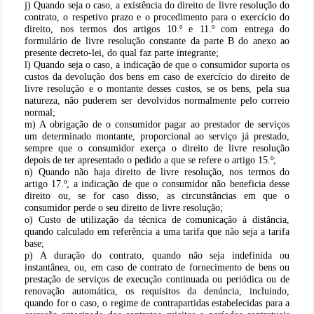
j) Quando seja o caso, a existência do direito de livre resolução do
contrato, o respetivo prazo e o procedimento para o exercício do
direito, nos termos dos artigos 10.º e 11.º com entrega do
formulário de livre resolução constante da parte B do anexo ao
presente decreto-lei, do qual faz parte integrante;
l) Quando seja o caso, a indicação de que o consumidor suporta os
custos da devolução dos bens em caso de exercício do direito de
livre resolução e o montante desses custos, se os bens, pela sua
natureza, não puderem ser devolvidos normalmente pelo correio
normal;
m) A obrigação de o consumidor pagar ao prestador de serviços
um determinado montante, proporcional ao serviço já prestado,
sempre que o consumidor exerça o direito de livre resolução
depois de ter apresentado o pedido a que se refere o artigo 15.º;
n) Quando não haja direito de livre resolução, nos termos do
artigo 17.º, a indicação de que o consumidor não beneficia desse
direito ou, se for caso disso, as circunstâncias em que o
consumidor perde o seu direito de livre resolução;
o) Custo de utilização da técnica de comunicação à distância,
quando calculado em referência a uma tarifa que não seja a tarifa
base;
p) A duração do contrato, quando não seja indefinida ou
instantânea, ou, em caso de contrato de fornecimento de bens ou
prestação de serviços de execução continuada ou periódica ou de
renovação automática, os requisitos da denúncia, incluindo,
quando for o caso, o regime de contrapartidas estabelecidas para a