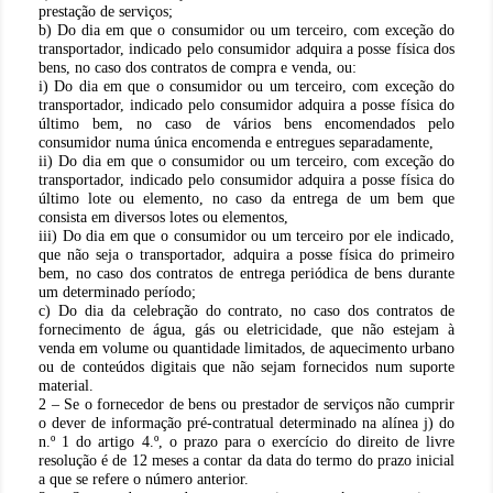
prestação de serviços;
b) Do dia em que o consumidor ou um terceiro, com exceção do
transportador, indicado pelo consumidor adquira a posse física dos
bens, no caso dos contratos de compra e venda, ou:
i) Do dia em que o consumidor ou um terceiro, com exceção do
transportador, indicado pelo consumidor adquira a posse física do
último bem, no caso de vários bens encomendados pelo
consumidor numa única encomenda e entregues separadamente,
ii) Do dia em que o consumidor ou um terceiro, com exceção do
transportador, indicado pelo consumidor adquira a posse física do
último lote ou elemento, no caso da entrega de um bem que
consista em diversos lotes ou elementos,
iii) Do dia em que o consumidor ou um terceiro por ele indicado,
que não seja o transportador, adquira a posse física do primeiro
bem, no caso dos contratos de entrega periódica de bens durante
um determinado período;
c) Do dia da celebração do contrato, no caso dos contratos de
fornecimento de água, gás ou eletricidade, que não estejam à
venda em volume ou quantidade limitados, de aquecimento urbano
ou de conteúdos digitais que não sejam fornecidos num suporte
material.
2 – Se o fornecedor de bens ou prestador de serviços não cumprir
o dever de informação pré-contratual determinado na alínea j) do
n.º 1 do artigo 4.º, o prazo para o exercício do direito de livre
resolução é de 12 meses a contar da data do termo do prazo inicial
a que se refere o número anterior.