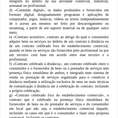
integrem no âmbito da sua atividade comercial, industrial,
artesanal ou profissional;
d) «Conteúdo digital», os dados produzidos e fornecidos em
formato digital, designadamente programas e aplicações de
computador, jogos, músicas, vídeos ou textos independentemente
de o acesso aos mesmos ser feito por descarregamento ou
streaming, a partir de um suporte material ou de qualquer outro
meio;
e) «Contrato acessório», contrato ao abrigo do qual o consumidor
adquire bens ou serviços no âmbito de um contrato à distância ou
de um contrato celebrado fora do estabelecimento comercial,
quando os bens ou serviços são fornecidos pelo profissional ou por
um terceiro com base em acordo entre esse terceiro e o
profissional;
f) «Contrato celebrado à distância», um contrato celebrado entre o
consumidor e o fornecedor de bens ou o prestador de serviços sem
presença física simultânea de ambos, e integrado num sistema de
venda ou prestação de serviços organizado para o comércio à
distância mediante a utilização exclusiva de uma ou mais técnicas
de comunicação à distância até à celebração do contrato, incluindo
a própria celebração;
g) «Contrato celebrado fora do estabelecimento comercial», o
contrato que é celebrado na presença física simultânea do
fornecedor de bens ou do prestador de serviços e do consumidor
em local que não seja o estabelecimento comercial daquele,
incluindo os casos em que é o consumidor a fazer uma proposta
contratual, incluindo os contratos: