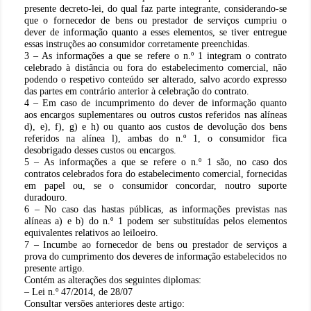
presente decreto-lei, do qual faz parte integrante, considerando-se
que o fornecedor de bens ou prestador de serviços cumpriu o
dever de informação quanto a esses elementos, se tiver entregue
essas instruções ao consumidor corretamente preenchidas.
3 – As informações a que se refere o n.º 1 integram o contrato
celebrado à distância ou fora do estabelecimento comercial, não
podendo o respetivo conteúdo ser alterado, salvo acordo expresso
das partes em contrário anterior à celebração do contrato.
4 – Em caso de incumprimento do dever de informação quanto
aos encargos suplementares ou outros custos referidos nas alíneas
d), e), f), g) e h) ou quanto aos custos de devolução dos bens
referidos na alínea l), ambas do n.º 1, o consumidor fica
desobrigado desses custos ou encargos.
5 – As informações a que se refere o n.º 1 são, no caso dos
contratos celebrados fora do estabelecimento comercial, fornecidas
em papel ou, se o consumidor concordar, noutro suporte
duradouro.
6 – No caso das hastas públicas, as informações previstas nas
alíneas a) e b) do n.º 1 podem ser substituídas pelos elementos
equivalentes relativos ao leiloeiro.
7 – Incumbe ao fornecedor de bens ou prestador de serviços a
prova do cumprimento dos deveres de informação estabelecidos no
presente artigo.
Contém as alterações dos seguintes diplomas:
– Lei n.º 47/2014, de 28/07
Consultar versões anteriores deste artigo: