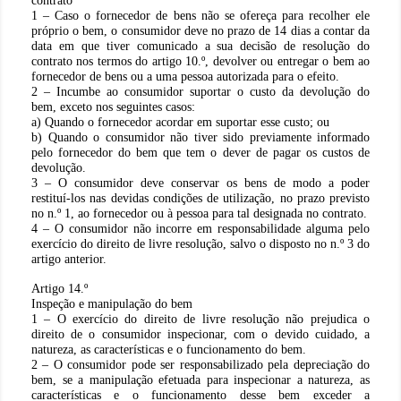
contrato
1 – Caso o fornecedor de bens não se ofereça para recolher ele
próprio o bem, o consumidor deve no prazo de 14 dias a contar da
data em que tiver comunicado a sua decisão de resolução do
contrato nos termos do artigo 10.º, devolver ou entregar o bem ao
fornecedor de bens ou a uma pessoa autorizada para o efeito.
2 – Incumbe ao consumidor suportar o custo da devolução do
bem, exceto nos seguintes casos:
a) Quando o fornecedor acordar em suportar esse custo; ou
b) Quando o consumidor não tiver sido previamente informado
pelo fornecedor do bem que tem o dever de pagar os custos de
devolução.
3 – O consumidor deve conservar os bens de modo a poder
restituí-los nas devidas condições de utilização, no prazo previsto
no n.º 1, ao fornecedor ou à pessoa para tal designada no contrato.
4 – O consumidor não incorre em responsabilidade alguma pelo
exercício do direito de livre resolução, salvo o disposto no n.º 3 do
artigo anterior.
Artigo 14.º
Inspeção e manipulação do bem
1 – O exercício do direito de livre resolução não prejudica o
direito de o consumidor inspecionar, com o devido cuidado, a
natureza, as características e o funcionamento do bem.
2 – O consumidor pode ser responsabilizado pela depreciação do
bem, se a manipulação efetuada para inspecionar a natureza, as
características e o funcionamento desse bem exceder a