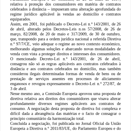
relativa à proteção dos consumidores em matéria de contratos
celebrados à distância – impuseram uma alteração aprofundada do
regime jurídico aplicável às vendas ao domicílio e contratos
equiparados.
Assim, em 2001, foi publicado o Decreto-Lei n.º 143/2001, de 26
de abril, alterado pelos Decretos-Leis n.os 57/2008, de 26 de
março, 82/2008, de 20 de maio e 317/2009, de 30 de outubro,
que, transpondo para a ordem jurídica nacional a referida Diretiva
n.º 97/7/CE, veio adequar o regime ao novo contexto económico,
melhorando algumas soluções e abarcando novas modalidades de
venda com vista a proteger direitos e interesses dos consumidores.
O mencionado Decreto-Lei n.º 143/2001, de 26 de abril,
consagrou não só as regras aplicáveis aos contratos celebrados à
distância e aos contratos celebrados no domicílio, mas também
considerou ilegais determinadas formas de venda de bens ou de
prestação de serviços assentes em processos de aliciamento
enganosos e revogou expressamente o Decreto-Lei n.º 272/87, de
3 de abril.
Nesse mesmo ano, a Comissão Europeia aprovou uma proposta de
diretiva relativa aos direitos dos consumidores que visava alterar
profundamente diversos regimes aplicáveis aos contratos de
consumo. A negociação desta proposta de diretiva foi complexa e
difícil dada a abrangência das matérias e o facto de consagrar o
princípio comunitário da harmonização total.
Concluída a negociação, foi publicada no Jornal Oficial da União
Europeia a Diretiva n.º 2011/83/UE, do Parlamento Europeu e do