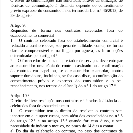
O envio de comunicações não solicitadas através da utilização de
técnicas de comunicação à distância depende do consentimento
prévio expresso do consumidor, nos termos da Lei n.º 46/2012, de
29 de agosto.
Artigo 9.º
Requisitos de forma nos contratos celebrados fora do
estabelecimento comercial
1 – O contrato celebrado fora do estabelecimento comercial é
reduzido a escrito e deve, sob pena de nulidade, conter, de forma
clara e compreensível e na língua portuguesa, as informações
determinadas pelo artigo 4.º
2 – O fornecedor de bens ou prestador de serviços deve entregar
ao consumidor uma cópia do contrato assinado ou a confirmação
do contrato em papel ou, se o consumidor concordar, noutro
suporte duradouro, incluindo, se for caso disso, a confirmação do
consentimento prévio e expresso do consumidor e o seu
reconhecimento, nos termos da alínea l) do n.º 1 do artigo 17.º
Artigo 10.º
Direito de livre resolução nos contratos celebrados à distância ou
celebrados fora do estabelecimento
1 – O consumidor tem o direito de resolver o contrato sem
incorrer em quaisquer custos, para além dos estabelecidos no n.º 3
do artigo 12.º e no artigo 13.º quando for caso disso, e sem
necessidade de indicar o motivo, no prazo de 14 dias a contar:
a) Do dia da celebração do contrato, no caso dos contratos de