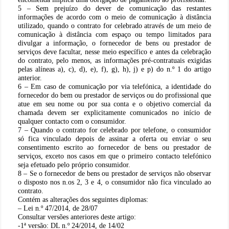
5 – Sem prejuízo do dever de comunicação das restantes
informações de acordo com o meio de comunicação à distância
utilizado, quando o contrato for celebrado através de um meio de
comunicação à distância com espaço ou tempo limitados para
divulgar a informação, o fornecedor de bens ou prestador de
serviços deve facultar, nesse meio específico e antes da celebração
do contrato, pelo menos, as informações pré-contratuais exigidas
pelas alíneas a), c), d), e), f), g), h), j) e p) do n.º 1 do artigo
anterior.
6 – Em caso de comunicação por via telefónica, a identidade do
fornecedor do bem ou prestador de serviços ou do profissional que
atue em seu nome ou por sua conta e o objetivo comercial da
chamada devem ser explicitamente comunicados no início de
qualquer contacto com o consumidor.
7 – Quando o contrato for celebrado por telefone, o consumidor
só fica vinculado depois de assinar a oferta ou enviar o seu
consentimento escrito ao fornecedor de bens ou prestador de
serviços, exceto nos casos em que o primeiro contacto telefónico
seja efetuado pelo próprio consumidor.
8 – Se o fornecedor de bens ou prestador de serviços não observar
o disposto nos n.os 2, 3 e 4, o consumidor não fica vinculado ao
contrato.
Contém as alterações dos seguintes diplomas:
– Lei n.º 47/2014, de 28/07
Consultar versões anteriores deste artigo:
-1ª versão: DL n.º 24/2014, de 14/02