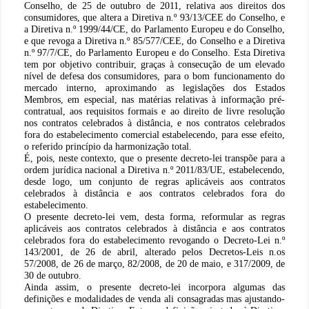
Conselho, de 25 de outubro de 2011, relativa aos direitos dos
consumidores, que altera a Diretiva n.º 93/13/CEE do Conselho, e
a Diretiva n.º 1999/44/CE, do Parlamento Europeu e do Conselho,
e que revoga a Diretiva n.º 85/577/CEE, do Conselho e a Diretiva
n.º 97/7/CE, do Parlamento Europeu e do Conselho. Esta Diretiva
tem por objetivo contribuir, graças à consecução de um elevado
nível de defesa dos consumidores, para o bom funcionamento do
mercado interno, aproximando as legislações dos Estados
Membros, em especial, nas matérias relativas à informação pré-
contratual, aos requisitos formais e ao direito de livre resolução
nos contratos celebrados à distância, e nos contratos celebrados
fora do estabelecimento comercial estabelecendo, para esse efeito,
o referido princípio da harmonização total.
É, pois, neste contexto, que o presente decreto-lei transpõe para a
ordem jurídica nacional a Diretiva n.º 2011/83/UE, estabelecendo,
desde logo, um conjunto de regras aplicáveis aos contratos
celebrados à distância e aos contratos celebrados fora do
estabelecimento.
O presente decreto-lei vem, desta forma, reformular as regras
aplicáveis aos contratos celebrados à distância e aos contratos
celebrados fora do estabelecimento revogando o Decreto-Lei n.º
143/2001, de 26 de abril, alterado pelos Decretos-Leis n.os
57/2008, de 26 de março, 82/2008, de 20 de maio, e 317/2009, de
30 de outubro.
Ainda assim, o presente decreto-lei incorpora algumas das
definições e modalidades de venda ali consagradas mas ajustando-