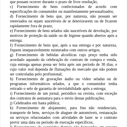
que possam ocorrer durante o prazo de livre resolução;
c) Fornecimento de bens confecionados de acordo com
especificações do consumidor ou manifestamente personalizados;
d) Fornecimento de bens que, por natureza, não possam ser
reenviados ou sejam suscetíveis de se deteriorarem ou de ficarem
rapidamente fora de prazo;
e) Fornecimento de bens selados não suscetíveis de devolução, por
motivos de proteção da saúde ou de higiene quando abertos após a
entrega;
f) Fornecimento de bens que, após a sua entrega e por natureza,
fiquem inseparavelmente misturados com outros artigos;
g) Fornecimento de bebidas alcoólicas cujo preço tenha sido
acordado aquando da celebração do contrato de compra e venda,
cuja entrega apenas possa ser feita após um período de 30 dias, e
cujo valor real dependa de flutuações do mercado que não podem
ser controladas pelo profissional;
h) Fornecimento de gravações áudio ou vídeo seladas ou de
programas informáticos selados, a que o consumidor tenha
retirado o selo de garantia de inviolabilidade após a entrega;
i) Fornecimento de um jornal, periódico ou revista, com exceção
dos contratos de assinatura para o envio dessas publicações;
j) Celebrados em hasta pública;
k) Fornecimento de alojamento, para fins não residenciais,
transporte de bens, serviços de aluguer de automóveis, restauração
ou serviços relacionados com atividades de lazer se o contrato
previr uma data ou período de execução específicos;