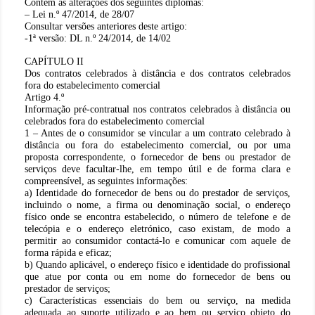
Contém as alterações dos seguintes diplomas:
– Lei n.º 47/2014, de 28/07
Consultar versões anteriores deste artigo:
-1ª versão: DL n.º 24/2014, de 14/02
CAPÍTULO II
Dos contratos celebrados à distância e dos contratos celebrados
fora do estabelecimento comercial
Artigo 4.º
Informação pré-contratual nos contratos celebrados à distância ou
celebrados fora do estabelecimento comercial
1 – Antes de o consumidor se vincular a um contrato celebrado à
distância ou fora do estabelecimento comercial, ou por uma
proposta correspondente, o fornecedor de bens ou prestador de
serviços deve facultar-lhe, em tempo útil e de forma clara e
compreensível, as seguintes informações:
a) Identidade do fornecedor de bens ou do prestador de serviços,
incluindo o nome, a firma ou denominação social, o endereço
físico onde se encontra estabelecido, o número de telefone e de
telecópia e o endereço eletrónico, caso existam, de modo a
permitir ao consumidor contactá-lo e comunicar com aquele de
forma rápida e eficaz;
b) Quando aplicável, o endereço físico e identidade do profissional
que atue por conta ou em nome do fornecedor de bens ou
prestador de serviços;
c) Características essenciais do bem ou serviço, na medida
adequada ao suporte utilizado e ao bem ou serviço objeto do