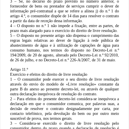
3 – Se, no decurso do prazo previsto no número anterior, o
fornecedor de bens ou prestador de serviços cumprir o dever de
informação pré-contratual a que se refere a alínea j) do n.º 1 do
artigo 4.º, o consumidor dispõe de 14 dias para resolver o contrato
a partir da data de receção dessa informação.
4 – O disposto no n.º 1 não impede a fixação, entre as partes, de
prazo mais alargado para o exercício do direito de livre resolução.
5 – O disposto no presente artigo não dispensa o cumprimento das
regras legais relativas ao dever de ligação à rede pública de
abastecimento de água e à utilização de captações de água para
consumo humano, nos termos do disposto no Decreto-Lei n.º
194/2009, de 20 de agosto, alterado pelo Decreto-Lei n.º 92/2010,
de 26 de julho, e no Decreto-Lei n.º 226-A/2007, de 31 de maio.
Artigo 11.º
Exercício e efeitos do direito de livre resolução
1 – O consumidor pode exercer o seu direito de livre resolução
através do envio do modelo de «Livre resolução» constante da
parte B do anexo ao presente decreto-lei, ou através de qualquer
outra declaração inequívoca de resolução do contrato.
2 – Para efeitos do presente decreto-lei considera-se inequívoca a
declaração em que o consumidor comunica, por palavras suas, a
decisão de resolver o contrato designadamente por carta, por
contacto telefónico, pela devolução do bem ou por outro meio
suscetível de prova, nos termos gerais.
3 – Considera-se exercido o direito de livre resolução pelo
consumidor dentro do prazo quando a declaração de resolução é