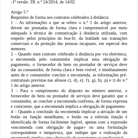
-1ª versão: DL n.º 24/2014, de 14/02
Artigo 5.º
Requisitos de forma nos contratos celebrados à distância
1 – As informações a que se refere o n.º 1 do artigo anterior,
devem ser prestadas de forma clara e compreensível por meio
adequado à técnica de comunicação à distância utilizada, com
respeito pelos princípios da boa-fé, da lealdade nas transações
comerciais e da proteção das pessoas incapazes, em especial dos
menores.
2 – Quando num contrato celebrado à distância por via eletrónica,
a encomenda pelo consumidor implicar uma obrigação de
pagamento, o fornecedor de bens ou prestador de serviços deve
dar ao consumidor, de forma clara e bem visível, e imediatamente
antes de o consumidor concluir a encomenda, as informações pré-
contratuais previstas nas alíneas c), d), e), f), g), h), p) e t) do n.º
1 do artigo anterior.
3 – Para o cumprimento do disposto no número anterior, o
fornecedor de bens ou prestador de serviços deve garantir que o
consumidor, ao concluir a encomenda confirma, de forma expressa
e consciente, que a encomenda implica a obrigação de pagamento.
4 – Quando a conclusão da encomenda implicar a ativação de um
botão ou função semelhante, o botão ou a referida função é
identificada de forma facilmente legível, apenas com a expressão
«encomenda com obrigação de pagar» ou uma formulação
correspondente e inequívoca, que indique que a realização da
encomenda implica uma obrigação de pagamento ao profissional.