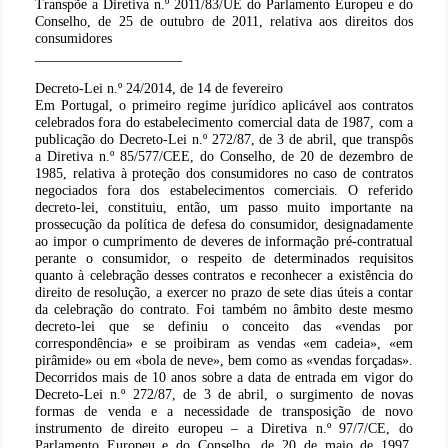
Transpõe a Diretiva n.º 2011/83/UE do Parlamento Europeu e do
Conselho, de 25 de outubro de 2011, relativa aos direitos dos
consumidores
_____________________
Decreto-Lei n.º 24/2014, de 14 de fevereiro
Em Portugal, o primeiro regime jurídico aplicável aos contratos
celebrados fora do estabelecimento comercial data de 1987, com a
publicação do Decreto-Lei n.º 272/87, de 3 de abril, que transpôs
a Diretiva n.º 85/577/CEE, do Conselho, de 20 de dezembro de
1985, relativa à proteção dos consumidores no caso de contratos
negociados fora dos estabelecimentos comerciais. O referido
decreto-lei, constituiu, então, um passo muito importante na
prossecução da política de defesa do consumidor, designadamente
ao impor o cumprimento de deveres de informação pré-contratual
perante o consumidor, o respeito de determinados requisitos
quanto à celebração desses contratos e reconhecer a existência do
direito de resolução, a exercer no prazo de sete dias úteis a contar
da celebração do contrato. Foi também no âmbito deste mesmo
decreto-lei que se definiu o conceito das «vendas por
correspondência» e se proibiram as vendas «em cadeia», «em
pirâmide» ou em «bola de neve», bem como as «vendas forçadas».
Decorridos mais de 10 anos sobre a data de entrada em vigor do
Decreto-Lei n.º 272/87, de 3 de abril, o surgimento de novas
formas de venda e a necessidade de transposição de novo
instrumento de direito europeu – a Diretiva n.º 97/7/CE, do
Parlamento Europeu e do Conselho, de 20 de maio de 1997,